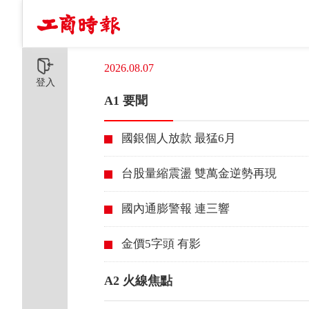
2026.08.07
登入
A1 要聞
國銀個人放款 最猛6月
台股量縮震盪 雙萬金逆勢再現
國內通膨警報 連三響
金價5字頭 有影
A2 火線焦點