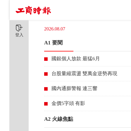
2026.08.07
登入
A1 要聞
國銀個人放款 最猛6月
台股量縮震盪 雙萬金逆勢再現
國內通膨警報 連三響
金價5字頭 有影
A2 火線焦點