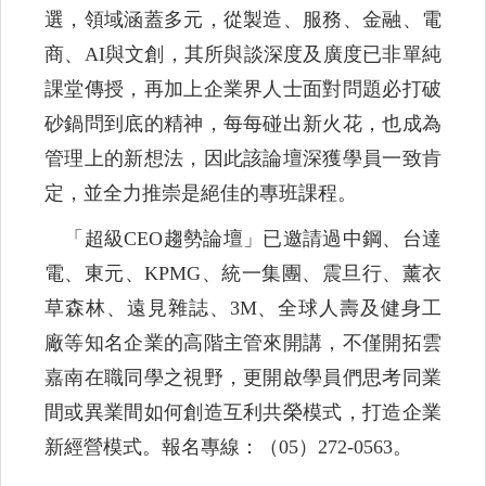
選，領域涵蓋多元，從製造、服務、金融、電
商、AI與文創，其所與談深度及廣度已非單純
課堂傳授，再加上企業界人士面對問題必打破
砂鍋問到底的精神，每每碰出新火花，也成為
管理上的新想法，因此該論壇深獲學員一致肯
定，並全力推崇是絕佳的專班課程。
「超級CEO趨勢論壇」已邀請過中鋼、台達
電、東元、KPMG、統一集團、震旦行、薰衣
草森林、遠見雜誌、3M、全球人壽及健身工
廠等知名企業的高階主管來開講，不僅開拓雲
嘉南在職同學之視野，更開啟學員們思考同業
間或異業間如何創造互利共榮模式，打造企業
新經營模式。報名專線：（05）272-0563。