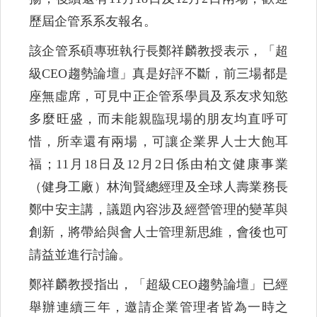
歷屆企管系系友報名。
該企管系碩專班執行長鄭祥麟教授表示，「超
級CEO趨勢論壇」真是好評不斷，前三場都是
座無虛席，可見中正企管系學員及系友求知慾
多麼旺盛，而未能親臨現場的朋友均直呼可
惜，所幸還有兩場，可讓企業界人士大飽耳
福；11月18日及12月2日係由柏文健康事業
（健身工廠）林洵賢總經理及全球人壽業務長
鄭中安主講，議題內容涉及經營管理的變革與
創新，將帶給與會人士管理新思維，會後也可
請益並進行討論。
鄭祥麟教授指出，「超級CEO趨勢論壇」已經
舉辦連續三年，邀請企業管理者皆為一時之